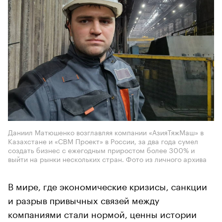
Даниил Матюшенко возглавляя компании «АзияТяжМаш» в
Казахстане и «СВМ Проект» в России, за два года сумел
создать бизнес с ежегодным приростом более 300% и
выйти на рынки нескольких стран. Фото из личного архива
В мире, где экономические кризисы, санкции
и разрыв привычных связей между
компаниями стали нормой, ценны истории