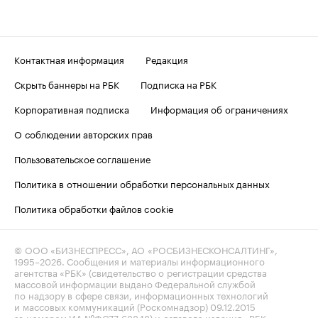
Контактная информация
Редакция
Скрыть баннеры на РБК
Подписка на РБК
Корпоративная подписка
Информация об ограничениях
О соблюдении авторских прав
Пользовательское соглашение
Политика в отношении обработки персональных данных
Политика обработки файлов cookie
© ООО «БИЗНЕСПРЕСС», АО «РОСБИЗНЕСКОНСАЛТИНГ»,
1995–2026
. Сообщения и материалы информационного
агентства «РБК» (свидетельство о регистрации средства
массовой информации выдано Федеральной службой
по надзору в сфере связи, информационных технологий
и массовых коммуникаций (Роскомнадзор) 09.12.2015
за номером ИА №ФС77-63848) и сетевого издания «РБК»