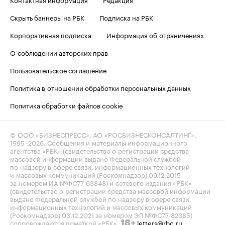
Скрыть баннеры на РБК
Подписка на РБК
Корпоративная подписка
Информация об ограничениях
О соблюдении авторских прав
Пользовательское соглашение
Политика в отношении обработки персональных данных
Политика обработки файлов cookie
© ООО «БИЗНЕСПРЕСС», АО «РОСБИЗНЕСКОНСАЛТИНГ»,
1995–2026
. Сообщения и материалы информационного
агентства «РБК» (свидетельство о регистрации средства
массовой информации выдано Федеральной службой
по надзору в сфере связи, информационных технологий
и массовых коммуникаций (Роскомнадзор) 09.12.2015
за номером ИА №ФС77-63848) и сетевого издания «РБК»
(свидетельство о регистрации средства массовой информации
выдано Федеральной службой по надзору в сфере связи,
информационных технологий и массовых коммуникаций
(Роскомнадзор) 03.12.2021 за номером ЭЛ №ФС77-82385)
сопровождаются пометкой «РБК».
letters@rbc.ru
18+