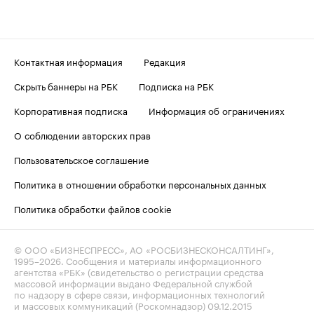
Контактная информация
Редакция
Скрыть баннеры на РБК
Подписка на РБК
Корпоративная подписка
Информация об ограничениях
О соблюдении авторских прав
Пользовательское соглашение
Политика в отношении обработки персональных данных
Политика обработки файлов cookie
© ООО «БИЗНЕСПРЕСС», АО «РОСБИЗНЕСКОНСАЛТИНГ»,
1995–2026
. Сообщения и материалы информационного
агентства «РБК» (свидетельство о регистрации средства
массовой информации выдано Федеральной службой
по надзору в сфере связи, информационных технологий
и массовых коммуникаций (Роскомнадзор) 09.12.2015