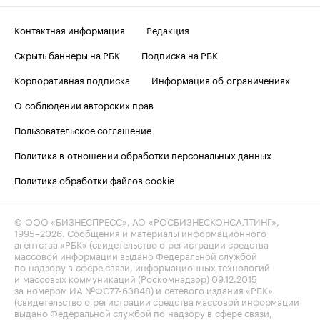
Контактная информация
Редакция
Скрыть баннеры на РБК
Подписка на РБК
Корпоративная подписка
Информация об ограничениях
О соблюдении авторских прав
Пользовательское соглашение
Политика в отношении обработки персональных данных
Политика обработки файлов cookie
© ООО «БИЗНЕСПРЕСС», АО «РОСБИЗНЕСКОНСАЛТИНГ»,
1995–2026
. Сообщения и материалы информационного
агентства «РБК» (свидетельство о регистрации средства
массовой информации выдано Федеральной службой
по надзору в сфере связи, информационных технологий
и массовых коммуникаций (Роскомнадзор) 09.12.2015
за номером ИА №ФС77-63848) и сетевого издания «РБК»
(свидетельство о регистрации средства массовой информации
выдано Федеральной службой по надзору в сфере связи,