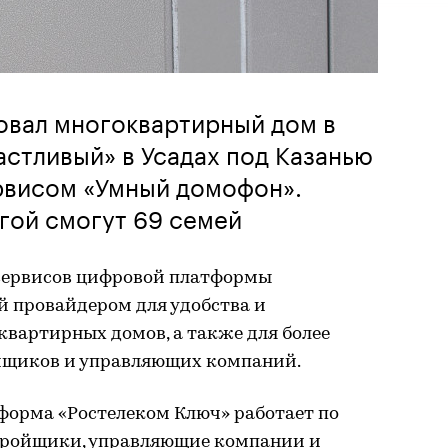
овал многоквартирный дом в
стливый» в Усадах под Казанью
рвисом «Умный домофон».
гой смогут 69 семей
сервисов цифровой платформы
й провайдером для удобства и
квартирных домов, а также для более
йщиков и управляющих компаний.
орма «Ростелеком Ключ» работает по
стройщики, управляющие компании и