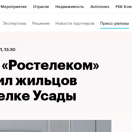
Мероприятия
Отрасли
Недвижимость
Autonews
РБК Ком
 РБК
РБК Образование
РБК Курсы
РБК Life
Тренды
Виз
Экспертиза
Решение
Новости партнеров
Пресс-релизы
ь
Крипто
РБК Бизнес-среда
Дискуссионный клуб
Исследо
зета
Спецпроекты СПб
Конференции СПб
Спецпроекты
1, 13:30
кономика
Бизнес
Технологии и медиа
Финансы
Рынок на
 «Ростелеком»
ил жильцов
елке Усады