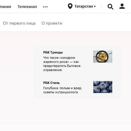
...
Татарстан
пании
Телеканал
ионеры
От первого лица
О проекте
вания
РБК Тренды
Что такое «синдром
личной валюты
жареного риса» — как
предотвратить бытовое
отравление
РБК Стиль
Голубика: польза и вред,
советы нутрициолога