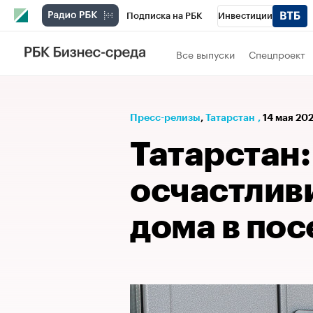
Подписка на РБК
Инвестиции
РБК Вино
Спорт
Школа управления
Все выпуски
Спецпроект
Национальные проекты
Город
Стил
Кредитные рейтинги
Франшизы
Га
Пресс-релизы
⁠,
Татарстан
,
14 мая 202
Проверка контрагентов
Политика
Э
Татарстан:
осчастлив
дома в пос